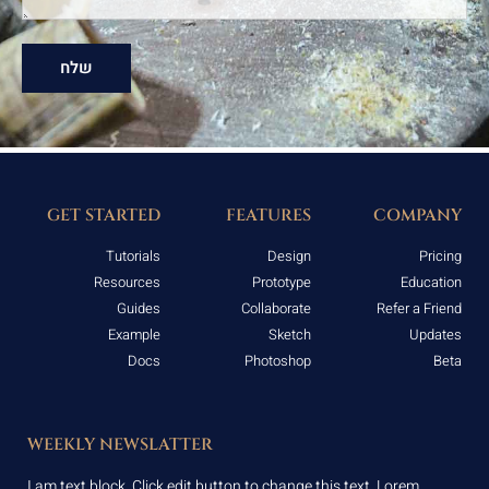
שלח
GET STARTED
FEATURES
COMPANY
Tutorials
Design
Pricing
Resources
Prototype
Education
Guides
Collaborate
Refer a Friend
Example
Sketch
Updates
Docs
Photoshop
Beta
WEEKLY NEWSLATTER
I am text block. Click edit button to change this text. Lorem