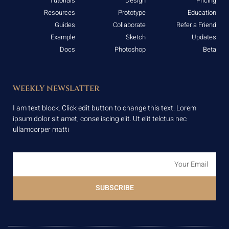
Tutorials
Design
Pricing
Resources
Prototype
Education
Guides
Collaborate
Refer a Friend
Example
Sketch
Updates
Docs
Photoshop
Beta
WEEKLY NEWSLATTER
I am text block. Click edit button to change this text. Lorem
ipsum dolor sit amet, conse iscing elit. Ut elit telctus nec
ullamcorper matti
SUBSCRIBE